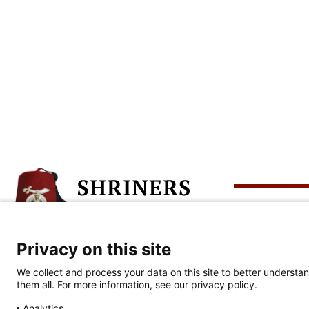
Übe
Privacy on this site
Unternehmenszentrale
Wer w
We collect and process your data on this site to better understan
813-281-0300
them all. For more information, see our privacy policy.
Wir f
2900 N. Rocky Point Dr.
Tampa, FL 33607
Analytics