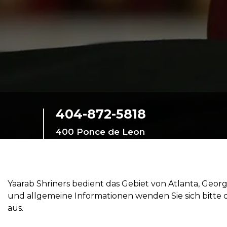
SIEF Programme
Kontaktieren Sie uns
404-872-5818
400 Ponce de Leon
Avenue NE
Atlanta, Georgia,
30308, United States
Yaarab Shriners bedient das Gebiet von Atlanta, Geor
und allgemeine Informationen wenden Sie sich bitte d
aus.