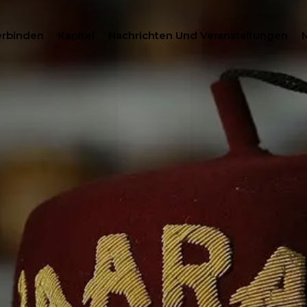
erbinden
Kapitel
Nachrichten Und Veranstaltungen
SUCH
HILANTHROPIE
MITGLIEDERZENTRUM
WOMEN IMPACTING C