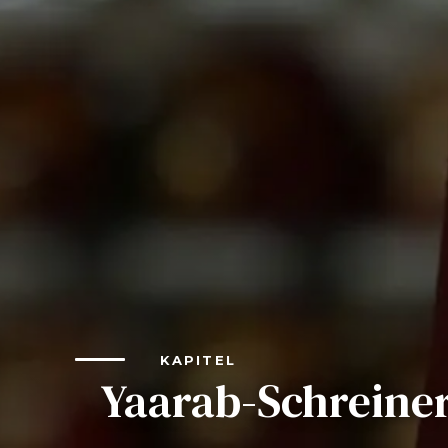
FAQs
Verbinden
Beginnen Sie Ihre Reise
Definieren Sie Ihren Weg
Unsere Verbindung mit Freemasonry
Erlebe die Bruderschaft
Ihre Wirkung
Kapitel
Nachrichten und Veranstaltungen
KAPITEL
Mitgliederzentrum
Yaarab-Schreine
Ausbildung