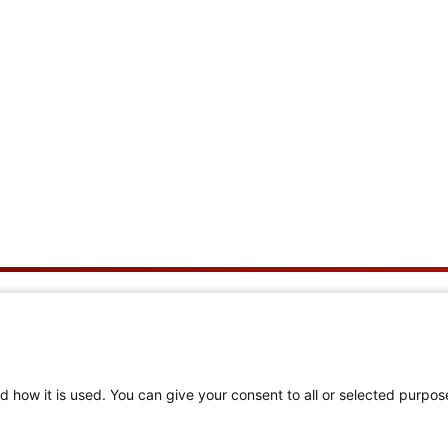
r uns
Hilfreiche Links
ir sind
Mitglieder-Login
d how it is used. You can give your consent to all or selected purpos
eiern 150 Jahre
Hilfe zur Navigation
und zum