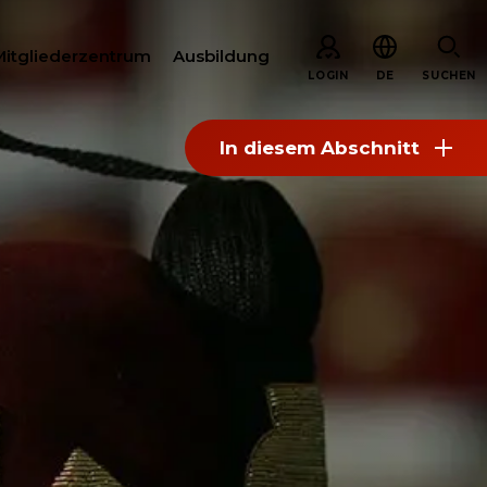
Mitgliederzentrum
Ausbildung
LOGIN
DE
SUCHEN
In diesem Abschnitt
EN
ARE