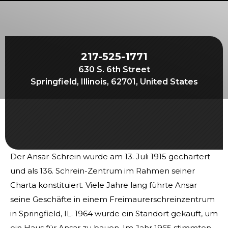
Beginnen Sie Ihre Reise
Definieren Sie Ihren Weg
Unsere Verbindung mit Freemasonry
217-525-1771
Erlebe die Bruderschaft
630 S. 6th Street
Ihre Wirkung
Springfield, Illinois, 62701, United States
Kapitel
Nachrichten und Veranstaltungen
Mitgliederzentrum
Der Ansar-Schrein wurde am 13. Juli 1915 gechartert
Ausbildung
und als 136. Schrein-Zentrum im Rahmen seiner
SIEF Programme
Charta konstituiert. Viele Jahre lang führte Ansar
Kontaktieren Sie uns
seine Geschäfte in einem Freimaurerschreinzentrum
in Springfield, IL. 1964 wurde ein Standort gekauft, um
ein Haus für Ansar zu bauen. Im Jahr 1965 stimmten