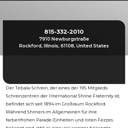
Beginnen Sie Ihre Reise
Definieren Sie Ihren Weg
Unsere Verbindung mit Freemasonry
815-332-2010
Erlebe die Bruderschaft
7910 Newburgstraße
Ihre Wirkung
Rockford, Illinois, 61108, United States
Kapitel
Nachrichten und Veranstaltungen
Mitgliederzentrum
Der Tebala-Schrein, der eines der 195 Mitglieds-
Ausbildung
Schreinzentren der International Shrine Fraternity ist,
SIEF Programme
befindet sich seit 1894 im Großraum Rockford.
Kontaktieren Sie uns
Während Shriners im Allgemeinen für ihre
farbenfrohen Parade-Einheiten und roten Fezzes
bekannt sind, gibt es eine viel weniger bekannte,