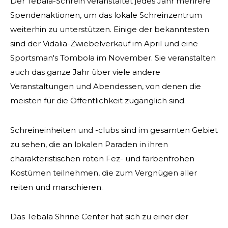
Der Tebala-Schrein veranstaltet jedes Jahr mehrere
Spendenaktionen, um das lokale Schreinzentrum
weiterhin zu unterstützen. Einige der bekanntesten
sind der Vidalia-Zwiebelverkauf im April und eine
Sportsman's Tombola im November. Sie veranstalten
SUCHEN
auch das ganze Jahr über viele andere
Veranstaltungen und Abendessen, von denen die
meisten für die Öffentlichkeit zugänglich sind.
UNSERE PHILANTHROPIE
Schreineinheiten und -clubs sind im gesamten Gebiet
zu sehen, die an lokalen Paraden in ihren
FÜHRUNG
charakteristischen roten Fez- und farbenfrohen
Kostümen teilnehmen, die zum Vergnügen aller
MITGLIEDERZENTRUM
reiten und marschieren.
Das Tebala Shrine Center hat sich zu einer der
WOMEN IMPACTING CARE