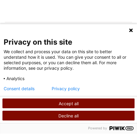
FOLGEN SIE UNS IN DEN SOZIALEN MEDIEN
Privacy on this site
We collect and process your data on this site to better
understand how it is used. You can give your consent to all or
selected purposes, or you can decline them all. For more
information, see our privacy policy.
Analytics
Nutzungsbedingungen
Consent details
Privacy policy
Datenschutzrichtlinie
Accept all
©
2026
Shriners International Copyright
Decline all
SUCHEN
RUFEN SIE UNS AN
Powered by