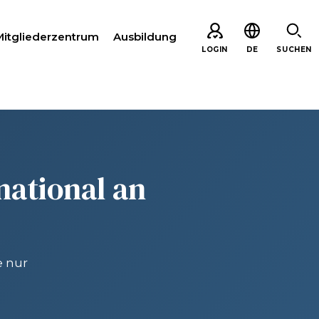
Mitgliederzentrum
Ausbildung
LOGIN
DE
SUCHEN
EN
national an
e nur
ARE