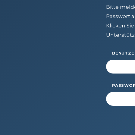
Bitte meld
FAQs
Passwort a
Verbinden
Klicken Si
Beginnen Sie Ihre Reise
Unterstütz
Definieren Sie Ihren Weg
BENUTZE
Unsere Verbindung mit Freemasonry
Erlebe die Bruderschaft
Ihre Wirkung
PASSWO
Kapitel
Nachrichten und Veranstaltungen
Mitgliederzentrum
Ausbildung