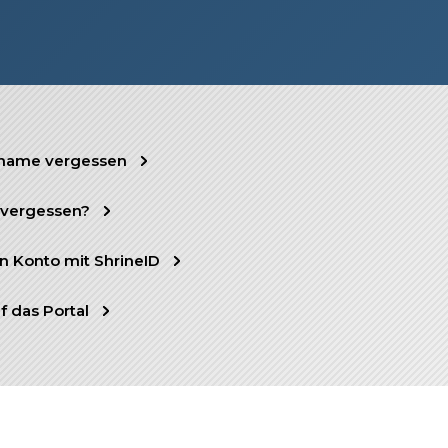
name vergessen
 vergessen?
ein Konto mit ShrineID
f das Portal