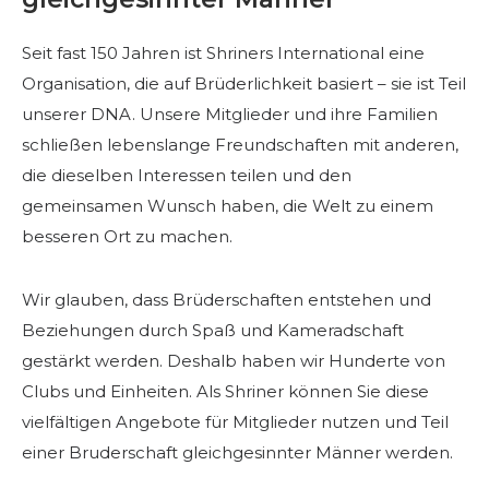
Beginnen Sie Ihre Reise
Definieren Sie Ihren Weg
Seit fast 150 Jahren ist Shriners International eine
Organisation, die auf Brüderlichkeit basiert – sie ist Teil
Unsere Verbindung mit Freemasonry
unserer DNA. Unsere Mitglieder und ihre Familien
Erlebe die Bruderschaft
schließen lebenslange Freundschaften mit anderen,
Ihre Wirkung
die dieselben Interessen teilen und den
gemeinsamen Wunsch haben, die Welt zu einem
Kapitel
besseren Ort zu machen.
Nachrichten und Veranstaltungen
Mitgliederzentrum
Wir glauben, dass Brüderschaften entstehen und
Beziehungen durch Spaß und Kameradschaft
Ausbildung
gestärkt werden. Deshalb haben wir Hunderte von
SIEF Programme
Clubs und Einheiten. Als Shriner können Sie diese
vielfältigen Angebote für Mitglieder nutzen und Teil
Kontaktieren Sie uns
einer Bruderschaft gleichgesinnter Männer werden.