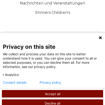
Nachrichten und Veranstaltungen
Shriners Children's
FOLGEN SIE UNS IN DEN SOZIALEN MEDIEN
Privacy on this site
We collect and process your data on this site to better
understand how it is used. You can give your consent to all or
selected purposes, or you can decline them all. For more
information, see our privacy policy.
Analytics
Nutzungsbedingungen
Consent details
Privacy policy
Datenschutzrichtlinie
Accept all
©
2026
Shriners International Copyright
Decline all