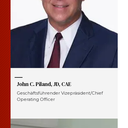
Beginnen Sie Ihre Reise
Definieren Sie Ihren Weg
Unsere Verbindung mit Freemasonry
Erlebe die Bruderschaft
Ihre Wirkung
Kapitel
Nachrichten und Veranstaltungen
Mitgliederzentrum
John C. Piland, JD, CAE
Ausbildung
Geschäftsführender Vizepräsident/Chief
Operating Officer
SIEF Programme
Kontaktieren Sie uns