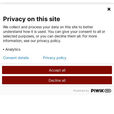
FOLGEN SIE UNS IN DEN SOZIALEN MEDIEN
Privacy on this site
We collect and process your data on this site to better
understand how it is used. You can give your consent to all or
selected purposes, or you can decline them all. For more
information, see our privacy policy.
Analytics
Nutzungsbedingungen
Consent details
Privacy policy
Datenschutzrichtlinie
Accept all
©
2026
Shriners International Copyright
Decline all
SUCHEN
RUFEN SIE UNS AN
Powered by