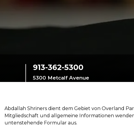
SIEF Programme
Kontaktieren Sie uns
913-362-5300
5300 Metcalf Avenue
Überlandpark,
Kansas, 66202-1225,
United States
Abdallah Shriners dient dem Gebiet von Overland P
Mitgliedschaft und allgemeine Informationen wenden Sie
untenstehende Formular aus.