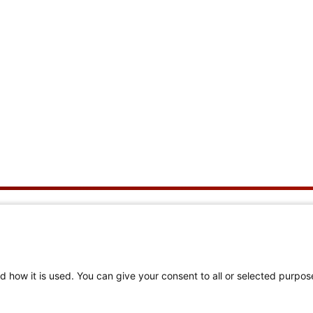
r uns
Hilfreiche Links
ir sind
Mitglieder-Login
d how it is used. You can give your consent to all or selected purpos
eiern 150 Jahre
Hilfe zur Navigation
und zum