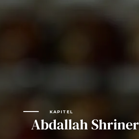
FAQs
Verbinden
Beginnen Sie Ihre Reise
Definieren Sie Ihren Weg
Unsere Verbindung mit Freemasonry
Erlebe die Bruderschaft
Ihre Wirkung
Kapitel
Nachrichten und Veranstaltungen
KAPITEL
Mitgliederzentrum
Abdallah Shriner
Ausbildung