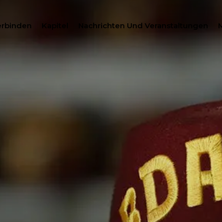
erbinden
Kapitel
Nachrichten Und Veranstaltungen
SUCH
HILANTHROPIE
MITGLIEDERZENTRUM
WOMEN IMPACTING C