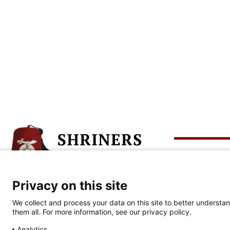
Übe
Privacy on this site
Unternehmenszentrale
Wer w
We collect and process your data on this site to better understan
813-281-0300
them all. For more information, see our privacy policy.
Wir f
2900 N. Rocky Point Dr.
Tampa, FL 33607
Analytics