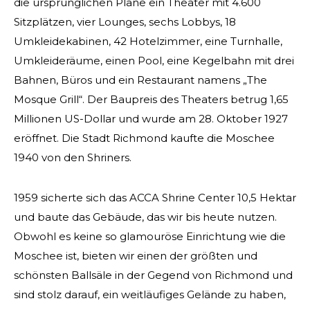
die ursprünglichen Pläne ein Theater mit 4.600
Sitzplätzen, vier Lounges, sechs Lobbys, 18
Umkleidekabinen, 42 Hotelzimmer, eine Turnhalle,
SUCHEN
Umkleideräume, einen Pool, eine Kegelbahn mit drei
Bahnen, Büros und ein Restaurant namens „The
Mosque Grill“. Der Baupreis des Theaters betrug 1,65
Millionen US-Dollar und wurde am 28. Oktober 1927
UNSERE PHILANTHROPIE
eröffnet. Die Stadt Richmond kaufte die Moschee
1940 von den Shriners.
FÜHRUNG
1959 sicherte sich das ACCA Shrine Center 10,5 Hektar
MITGLIEDERZENTRUM
und baute das Gebäude, das wir bis heute nutzen.
Obwohl es keine so glamouröse Einrichtung wie die
Moschee ist, bieten wir einen der größten und
WOMEN IMPACTING CARE
schönsten Ballsäle in der Gegend von Richmond und
sind stolz darauf, ein weitläufiges Gelände zu haben,