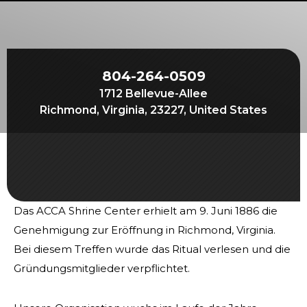
Beginnen Sie Ihre Reise
Definieren Sie Ihren Weg
Unsere Verbindung mit Freemasonry
804-264-0509
Erlebe die Bruderschaft
1712 Bellevue-Allee
Ihre Wirkung
Richmond, Virginia, 23227, United States
Kapitel
Nachrichten und Veranstaltungen
Mitgliederzentrum
Das ACCA Shrine Center erhielt am 9. Juni 1886 die
Ausbildung
Genehmigung zur Eröffnung in Richmond, Virginia.
SIEF Programme
Bei diesem Treffen wurde das Ritual verlesen und die
Kontaktieren Sie uns
Gründungsmitglieder verpflichtet.