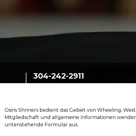
SIEF Programme
Kontaktieren Sie uns
304-242-2911
91 Krügerstraße
Rollen, West Virginia,
26003, United States
Osiris Shriners bedient das Gebiet von Wheeling, Wes
Mitgliedschaft und allgemeine Informationen wenden Sie
untenstehende Formular aus.