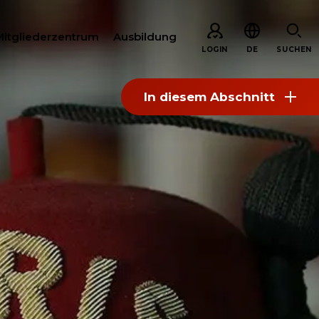
Mitgliederzentrum
Ausbildung
LOGIN
DE
SUCHEN
In diesem Abschnitt
EN
ARE