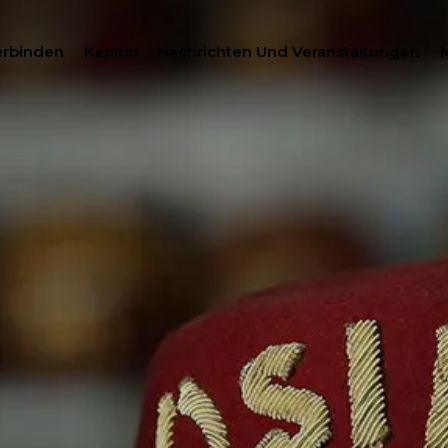
erbinden
Kapitel
Nachrichten Und Veranstaltungen
SUCH
HILANTHROPIE
MITGLIEDERZENTRUM
WOMEN IMPACTING C