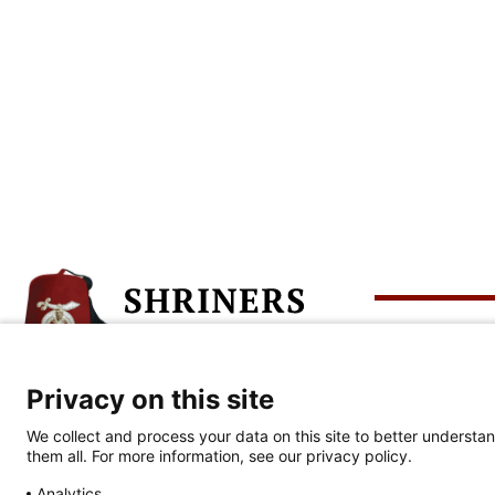
Übe
Privacy on this site
Unternehmenszentrale
Wer w
We collect and process your data on this site to better understan
813-281-0300
them all. For more information, see our privacy policy.
Wir f
2900 N. Rocky Point Dr.
Tampa, FL 33607
Analytics