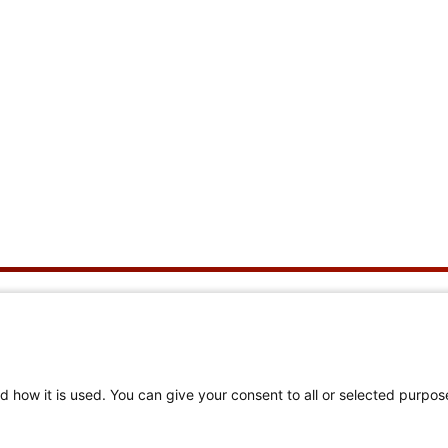
r uns
Hilfreiche Links
ir sind
Mitglieder-Login
d how it is used. You can give your consent to all or selected purpos
eiern 150 Jahre
Hilfe zur Navigation
und zum