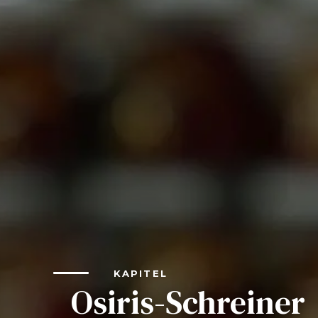
FAQs
Verbinden
Beginnen Sie Ihre Reise
Definieren Sie Ihren Weg
Unsere Verbindung mit Freemasonry
Erlebe die Bruderschaft
Ihre Wirkung
Kapitel
Nachrichten und Veranstaltungen
Mitgliederzentrum
KAPITEL
Osiris-Schreiner
Ausbildung