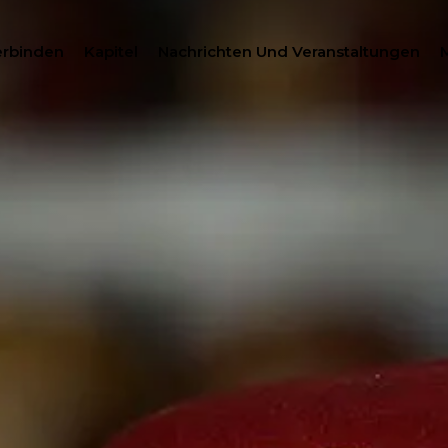
erbinden
Kapitel
Nachrichten Und Veranstaltungen
SUCH
HILANTHROPIE
MITGLIEDERZENTRUM
WOMEN IMPACTING C