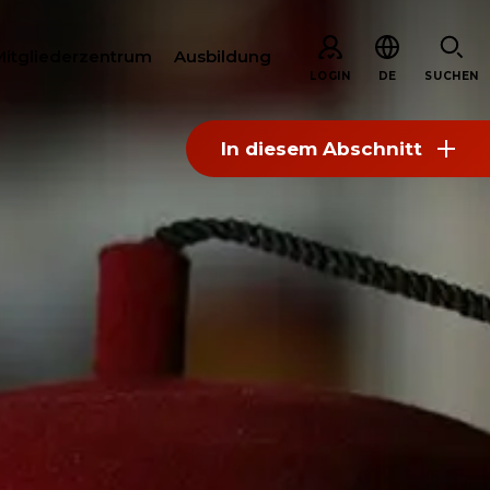
Mitgliederzentrum
Ausbildung
LOGIN
DE
SUCHEN
In diesem Abschnitt
EN
ARE