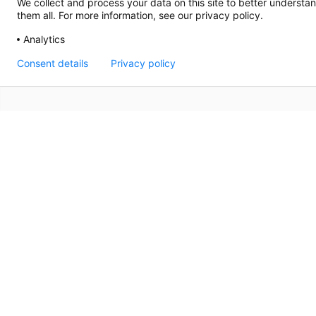
We collect and process your data on this site to better understan
them all. For more information, see our privacy policy.
Analytics
Consent details
Privacy policy
Übe