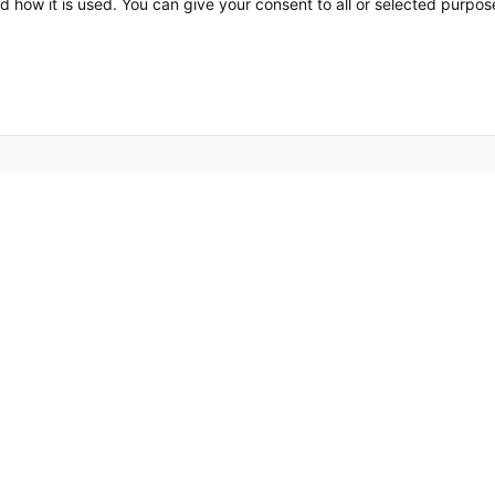
d how it is used. You can give your consent to all or selected purpos
r uns
Hilfreiche Links