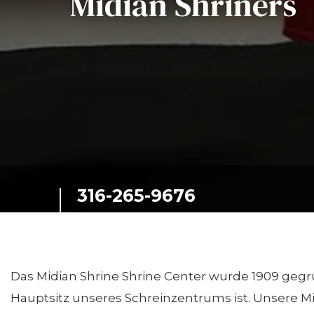
Midian Shriners
316-265-9676
130 N. Topeka-Straße
Wichita, Kansas,
67202, United States
Das Midian Shrine Shrine Center wurde 1909 gegrü
Hauptsitz unseres Schreinzentrums ist. Unsere Mit