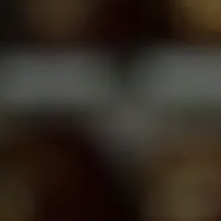
FAQs
Verbinden
Beginnen Sie Ihre Reise
Definieren Sie Ihren Weg
Unsere Verbindung mit Freemasonry
Erlebe die Bruderschaft
Ihre Wirkung
Kapitel
Nachrichten und Veranstaltungen
Mitgliederzentrum
Ausbildung