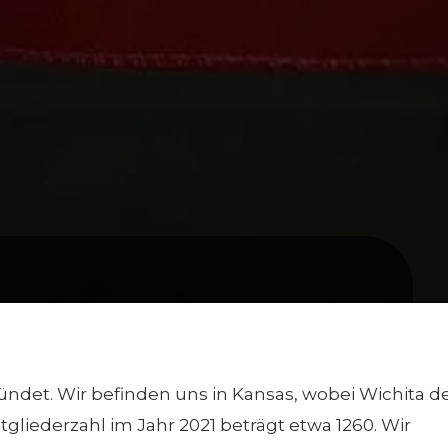
ndet. Wir befinden uns in Kansas, wobei Wichita d
gliederzahl im Jahr 2021 beträgt etwa 1260. Wir