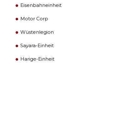
FÜHRUNG
Eisenbahneinheit
Motor Corp
MITGLIEDERZENTRUM
Wüstenlegion
WOMEN IMPACTING CARE
Sayara-Einheit
Harige-Einheit