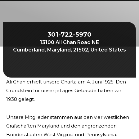
Beginnen Sie Ihre Reise
Definieren Sie Ihren Weg
Unsere Verbindung mit Freemasonry
301-722-5970
Erlebe die Bruderschaft
13100 Ali Ghan Road NE
Ihre Wirkung
Cumberland, Maryland, 21502, United States
Kapitel
Nachrichten und Veranstaltungen
Ali Ghan erhielt unsere Charta am 4. Juni 1925. Den
Mitgliederzentrum
Grundstein für unser jetziges Gebäude haben wir
Ausbildung
1938 gelegt.
SIEF Programme
Unsere Mitglieder stammen aus den vier westlichen
Kontaktieren Sie uns
Grafschaften Maryland und den angrenzenden
Bundesstaaten West Virginia und Pennsylvania.