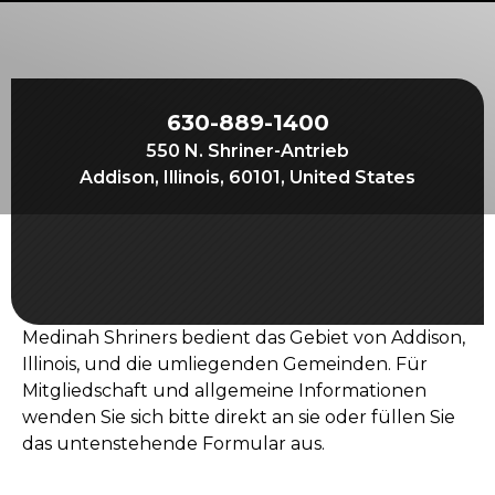
Beginnen Sie Ihre Reise
Definieren Sie Ihren Weg
Unsere Verbindung mit Freemasonry
630-889-1400
Erlebe die Bruderschaft
550 N. Shriner-Antrieb
Ihre Wirkung
Addison, Illinois, 60101, United States
Kapitel
Nachrichten und Veranstaltungen
Mitgliederzentrum
Medinah Shriners bedient das Gebiet von Addison,
Ausbildung
Illinois, und die umliegenden Gemeinden. Für
SIEF Programme
Mitgliedschaft und allgemeine Informationen
wenden Sie sich bitte direkt an sie oder füllen Sie
Kontaktieren Sie uns
das untenstehende Formular aus.