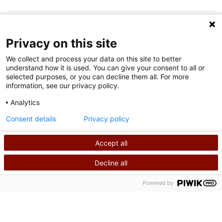
FOLGEN SIE UNS IN DEN SOZIALEN MEDIEN
Privacy on this site
We collect and process your data on this site to better
understand how it is used. You can give your consent to all or
selected purposes, or you can decline them all. For more
information, see our privacy policy.
Analytics
Nutzungsbedingungen
Consent details
Privacy policy
Datenschutzrichtlinie
Accept all
©
2026
Shriners International Copyright
Decline all
SUCHEN
RUFEN SIE UNS AN
Powered by