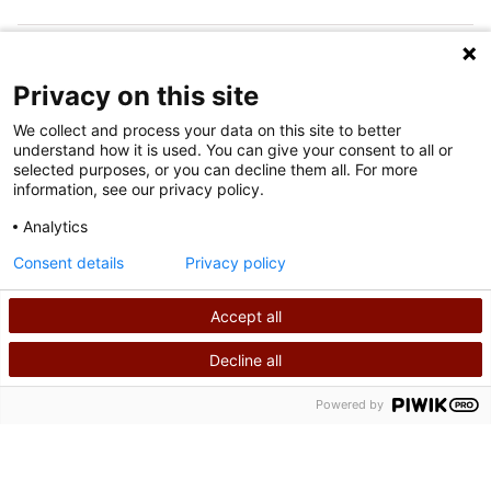
FOLGEN SIE UNS IN DEN SOZIALEN MEDIEN
Privacy on this site
We collect and process your data on this site to better
understand how it is used. You can give your consent to all or
selected purposes, or you can decline them all. For more
information, see our privacy policy.
Analytics
Nutzungsbedingungen
Consent details
Privacy policy
Datenschutzrichtlinie
Accept all
©
2026
Shriners International Copyright
Decline all
SUCHEN
RUFEN SIE UNS AN
Powered by