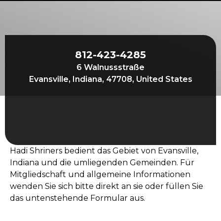
Beginnen Sie Ihre Reise
Definieren Sie Ihren Weg
Unsere Verbindung mit Freemasonry
812-423-4285
Erlebe die Bruderschaft
6 Walnussstraße
Ihre Wirkung
Evansville, Indiana, 47708, United States
Kapitel
Nachrichten und Veranstaltungen
Mitgliederzentrum
Hadi Shriners bedient das Gebiet von Evansville,
Ausbildung
Indiana und die umliegenden Gemeinden. Für
SIEF Programme
Mitgliedschaft und allgemeine Informationen
wenden Sie sich bitte direkt an sie oder füllen Sie
Kontaktieren Sie uns
das untenstehende Formular aus.