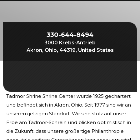
Beginnen Sie Ihre Reise
Definieren Sie Ihren Weg
Unsere Verbindung mit Freemasonry
330-644-8494
Erlebe die Bruderschaft
3000 Krebs-Antrieb
Ihre Wirkung
Akron, Ohio, 44319, United States
Kapitel
Nachrichten und Veranstaltungen
Mitgliederzentrum
Tadmor Shrine Shrine Center wurde 1925 gechartert
Ausbildung
und befindet sich in Akron, Ohio. Seit 1977 sind wir an
SIEF Programme
unserem jetzigen Standort. Wir sind stolz auf unser
Kontaktieren Sie uns
Erbe am Tadmor-Schrein und blicken optimistisch in
die Zukunft, dass unsere großartige Philanthropie
noch viele weitere Generationen lang andauern wird.