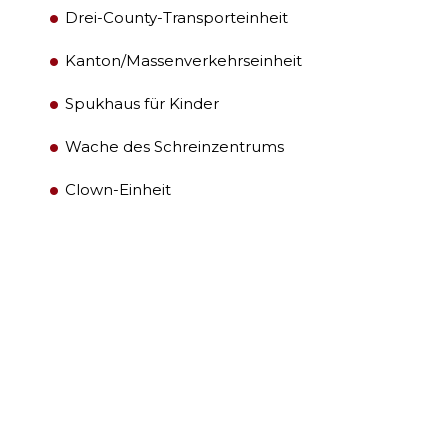
FÜHRUNG
Drei-County-Transporteinheit
Kanton/Massenverkehrseinheit
MITGLIEDERZENTRUM
Spukhaus für Kinder
WOMEN IMPACTING CARE
Wache des Schreinzentrums
Clown-Einheit