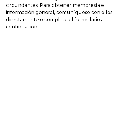
Comienza tu viaje
circundantes. Para obtener membresía e
información general, comuníquese con ellos
Define tu camino
directamente o complete el formulario a
Nuestra conexión con Freemasonry
continuación.
Experimenta la Hermandad
Tu impacto
Capítulos
Noticias y eventos
Centro de miembros
Educación
Programas SIEF
Contáctenos