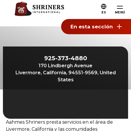
Aahmes Shriners
Saltar al contenido principal
Saltar a la navegación
Quiénes somos
ES
MENÚ
Acerca de Shriners
En esta sección
Misión y valores
Nuestra historia
Diversión y compañerismo
925-373-4880
Nuestra filantropía
170 Lindbergh Avenue
Livermore, California, 94551-9569, United
Liderazgo
States
Organizaciones asociadas
Próxima generación Shriners
FAQs
Únete a Shriners
Aahmes Shriners presta servicios en el área de
Livermore, California y las comunidades