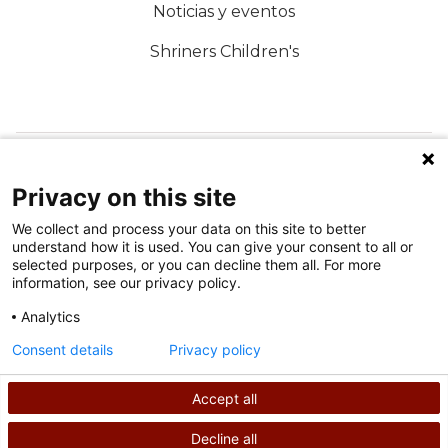
Noticias y eventos
Shriners Children's
SÍGUENOS EN LAS REDES SOCIALES
Privacy on this site
We collect and process your data on this site to better
understand how it is used. You can give your consent to all or
selected purposes, or you can decline them all. For more
information, see our privacy policy.
Analytics
Condiciones de uso
Consent details
Privacy policy
política de privacidad
Accept all
©
2026
Derechos de autor de Shriners International
Decline all