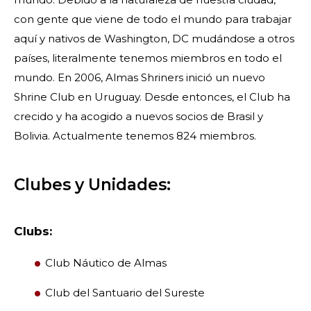
con gente que viene de todo el mundo para trabajar
aquí y nativos de Washington, DC mudándose a otros
NUESTRA FILANTROPÍA
países, literalmente tenemos miembros en todo el
mundo. En 2006, Almas Shriners inició un nuevo
LIDERAZGO
Shrine Club en Uruguay. Desde entonces, el Club ha
crecido y ha acogido a nuevos socios de Brasil y
Bolivia. Actualmente tenemos 824 miembros.
CENTRO DE MIEMBROS
Clubes y Unidades:
WOMEN IMPACTING CARE
Clubs:
Club Náutico de Almas
Club del Santuario del Sureste