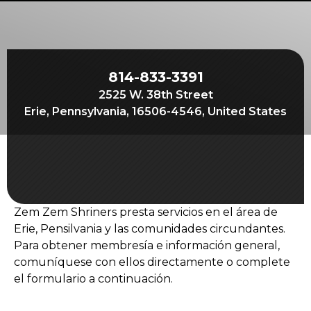
Comienza tu viaje
Define tu camino
Nuestra conexión con Freemasonry
814-833-3391
Experimenta la Hermandad
2525 W. 38th Street
Tu impacto
Erie, Pennsylvania, 16506-4546, United States
Capítulos
Noticias y eventos
Centro de miembros
Zem Zem Shriners presta servicios en el área de
Educación
Erie, Pensilvania y las comunidades circundantes.
Programas SIEF
Para obtener membresía e información general,
comuníquese con ellos directamente o complete
Contáctenos
el formulario a continuación.