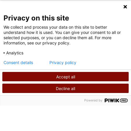
SÍGUENOS EN LAS REDES SOCIALES
Privacy on this site
We collect and process your data on this site to better
understand how it is used. You can give your consent to all or
selected purposes, or you can decline them all. For more
information, see our privacy policy.
Analytics
Condiciones de uso
Consent details
Privacy policy
política de privacidad
Accept all
©
2026
Derechos de autor de Shriners International
Decline all
BUSCAR
LLÁMANOS
Powered by