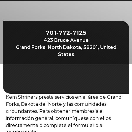
Comienza tu viaje
Define tu camino
Nuestra conexión con Freemasonry
701-772-7125
Experimenta la Hermandad
423 Bruce Avenue
Tu impacto
Grand Forks, North Dakota, 58201, United
States
Capítulos
Noticias y eventos
Centro de miembros
Educación
Kem Shriners presta servicios en el área de Grand
Programas SIEF
Forks, Dakota del Norte y las comunidades
circundantes. Para obtener membresía e
Contáctenos
información general, comuníquese con ellos
directamente o complete el formulario a