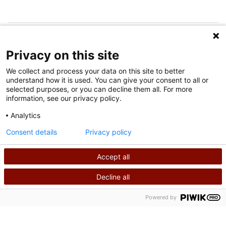
SÍGUENOS EN LAS REDES SOCIALES
Privacy on this site
We collect and process your data on this site to better
understand how it is used. You can give your consent to all or
selected purposes, or you can decline them all. For more
information, see our privacy policy.
Analytics
Condiciones de uso
Consent details
Privacy policy
política de privacidad
Accept all
©
2026
Derechos de autor de Shriners International
Decline all
BUSCAR
LLÁMANOS
Powered by