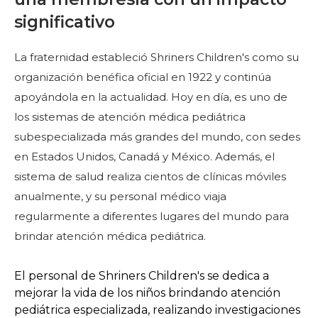
Comienza tu viaje
significativo
Define tu camino
Nuestra conexión con Freemasonry
La fraternidad estableció Shriners Children's como su
organización benéfica oficial en 1922 y continúa
Experimenta la Hermandad
apoyándola en la actualidad. Hoy en día, es uno de
Tu impacto
los sistemas de atención médica pediátrica
subespecializada más grandes del mundo, con sedes
Capítulos
en Estados Unidos, Canadá y México. Además, el
Noticias y eventos
sistema de salud realiza cientos de clínicas móviles
Centro de miembros
anualmente, y su personal médico viaja
regularmente a diferentes lugares del mundo para
Educación
brindar atención médica pediátrica.
Programas SIEF
Contáctenos
El personal de Shriners Children's se dedica a
mejorar la vida de los niños brindando atención
pediátrica especializada, realizando investigaciones