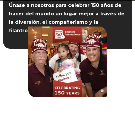
Comienza tu viaje
Únase a nosotros para celebrar 150 años de
Define tu camino
hacer del mundo un lugar mejor a través de
la diversión, el compañerismo y la
Nuestra conexión con Freemasonry
filantropía.
Experimenta la Hermandad
Tu impacto
Capítulos
Noticias y eventos
Centro de miembros
Educación
Programas SIEF
Contáctenos