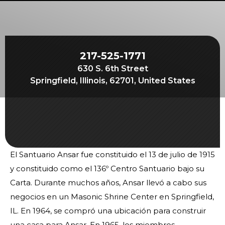
Comienza tu viaje
Define tu camino
Nuestra conexión con Freemasonry
217-525-1771
Experimenta la Hermandad
630 S. 6th Street
Tu impacto
Springfield, Illinois, 62701, United States
Capítulos
Noticias y eventos
Centro de miembros
El Santuario Ansar fue constituido el 13 de julio de 1915
Educación
y constituido como el 136º Centro Santuario bajo su
Programas SIEF
Carta. Durante muchos años, Ansar llevó a cabo sus
Contáctenos
negocios en un Masonic Shrine Center en Springfield,
IL. En 1964, se compró una ubicación para construir
una casa para Ansar. En 1965, los miembros