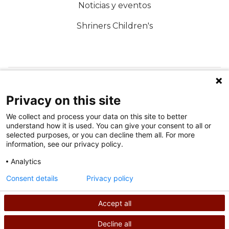
Noticias y eventos
Shriners Children's
SÍGUENOS EN LAS REDES SOCIALES
Privacy on this site
We collect and process your data on this site to better
understand how it is used. You can give your consent to all or
selected purposes, or you can decline them all. For more
information, see our privacy policy.
Analytics
Condiciones de uso
Consent details
Privacy policy
política de privacidad
Accept all
©
2026
Derechos de autor de Shriners International
Decline all