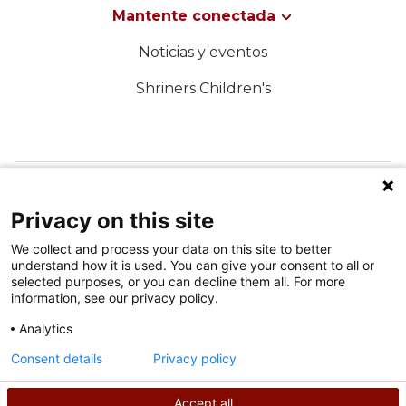
Mantente conectada
Noticias y eventos
Shriners Children's
SÍGUENOS EN LAS REDES SOCIALES
Privacy on this site
We collect and process your data on this site to better
understand how it is used. You can give your consent to all or
selected purposes, or you can decline them all. For more
information, see our privacy policy.
Analytics
Condiciones de uso
Consent details
Privacy policy
política de privacidad
Accept all