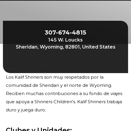
Comienza tu viaje
Define tu camino
Nuestra conexión con Freemasonry
307-674-4815
Experimenta la Hermandad
145 W. Loucks
Tu impacto
Sheridan, Wyoming, 82801, United States
Capítulos
Noticias y eventos
Los Kalif Shriners son muy respetados por la
Centro de miembros
comunidad de Sheridan y el norte de Wyoming.
Educación
Reciben muchas contribuciones a su fondo de viajes
que apoya a Shriners Children's. Kalif Shriners trabaja
Programas SIEF
duro y juega duro.
Contáctenos
Clubes y Unidades: