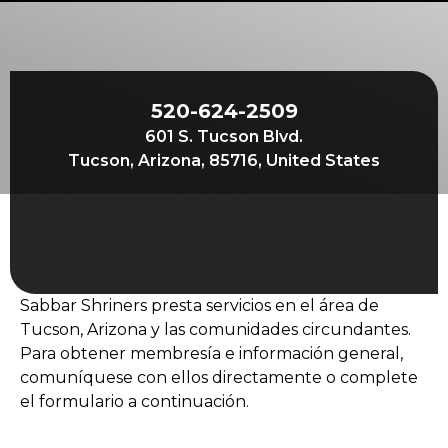
Comienza tu viaje
Define tu camino
Nuestra conexión con Freemasonry
520-624-2509
Experimenta la Hermandad
601 S. Tucson Blvd.
Tu impacto
Tucson, Arizona, 85716, United States
Capítulos
Noticias y eventos
Centro de miembros
Sabbar Shriners presta servicios en el área de
Educación
Tucson, Arizona y las comunidades circundantes.
Programas SIEF
Para obtener membresía e información general,
comuníquese con ellos directamente o complete
Contáctenos
el formulario a continuación.