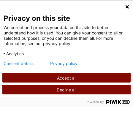
SÍGUENOS EN LAS REDES SOCIALES
Privacy on this site
We collect and process your data on this site to better
understand how it is used. You can give your consent to all or
selected purposes, or you can decline them all. For more
information, see our privacy policy.
Analytics
Condiciones de uso
Consent details
Privacy policy
política de privacidad
Accept all
©
2026
Derechos de autor de Shriners International
Decline all
BUSCAR
LLÁMANOS
Powered by