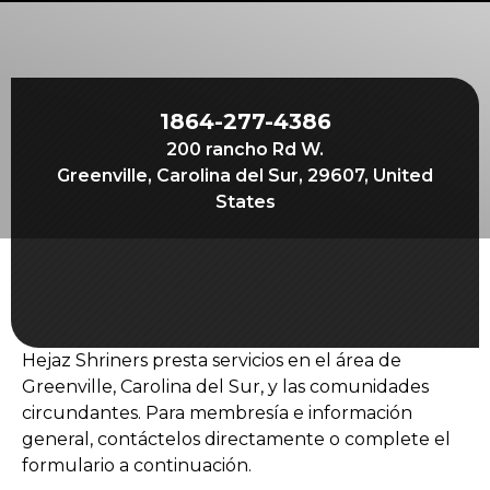
Comienza tu viaje
Define tu camino
Nuestra conexión con Freemasonry
1864-277-4386
Experimenta la Hermandad
200 rancho Rd W.
Tu impacto
Greenville, Carolina del Sur, 29607, United
States
Capítulos
Noticias y eventos
Centro de miembros
Educación
Hejaz Shriners presta servicios en el área de
Programas SIEF
Greenville, Carolina del Sur, y las comunidades
circundantes. Para membresía e información
Contáctenos
general, contáctelos directamente o complete el
formulario a continuación.