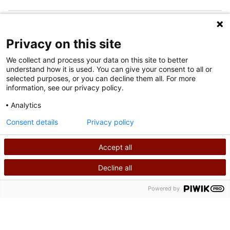
SÍGUENOS EN LAS REDES SOCIALES
Privacy on this site
We collect and process your data on this site to better
understand how it is used. You can give your consent to all or
selected purposes, or you can decline them all. For more
information, see our privacy policy.
Analytics
Condiciones de uso
Consent details
Privacy policy
política de privacidad
Accept all
©
2026
Derechos de autor de Shriners International
Decline all
BUSCAR
LLÁMANOS
Powered by