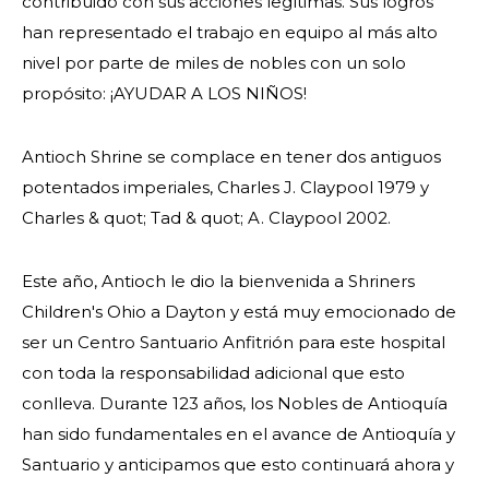
contribuido con sus acciones legítimas. Sus logros
BUSCAR
han representado el trabajo en equipo al más alto
nivel por parte de miles de nobles con un solo
propósito: ¡AYUDAR A LOS NIÑOS!
Antioch Shrine se complace en tener dos antiguos
NUESTRA FILANTROPÍA
potentados imperiales, Charles J. Claypool 1979 y
Charles & quot; Tad & quot; A. Claypool 2002.
LIDERAZGO
Este año, Antioch le dio la bienvenida a Shriners
CENTRO DE MIEMBROS
Children's Ohio a Dayton y está muy emocionado de
ser un Centro Santuario Anfitrión para este hospital
WOMEN IMPACTING CARE
con toda la responsabilidad adicional que esto
conlleva. Durante 123 años, los Nobles de Antioquía
han sido fundamentales en el avance de Antioquía y
Santuario y anticipamos que esto continuará ahora y