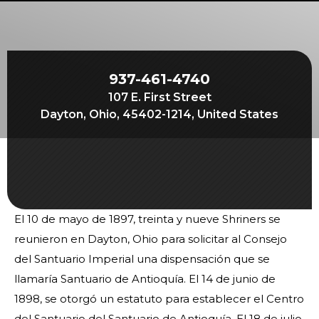
Comienza tu viaje
Define tu camino
Nuestra conexión con Freemasonry
937-461-4740
Experimenta la Hermandad
107 E. First Street
Tu impacto
Dayton, Ohio, 45402-1214, United States
Capítulos
Noticias y eventos
Centro de miembros
El 10 de mayo de 1897, treinta y nueve Shriners se
Educación
reunieron en Dayton, Ohio para solicitar al Consejo
Programas SIEF
del Santuario Imperial una dispensación que se
Contáctenos
llamaría Santuario de Antioquía. El 14 de junio de
1898, se otorgó un estatuto para establecer el Centro
del Santuario del Santuario de Antioquía. El 18 de julio