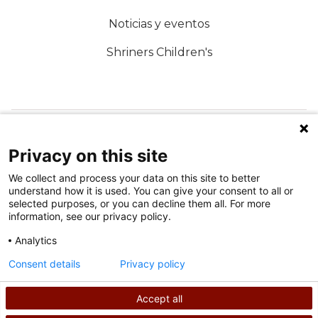
Noticias y eventos
Shriners Children's
SÍGUENOS EN LAS REDES SOCIALES
Privacy on this site
We collect and process your data on this site to better
understand how it is used. You can give your consent to all or
selected purposes, or you can decline them all. For more
information, see our privacy policy.
Analytics
Condiciones de uso
Consent details
Privacy policy
política de privacidad
Accept all
©
2026
Derechos de autor de Shriners International