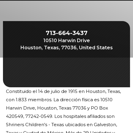
Comienza tu viaje
Define tu camino
Nuestra conexión con Freemasonry
713-664-3437
Experimenta la Hermandad
10510 Harwin Drive
Tu impacto
Houston, Texas, 77036, United States
Capítulos
Noticias y eventos
Centro de miembros
Constituido el 14 de julio de 1915 en Houston, Texas,
Educación
con 1.833 miembros. La dirección física es 10510
Programas SIEF
Harwin Drive, Houston, Texas 77036 y PO Box
Contáctenos
420549, 77242-0549. Los hospitales afiliados son
Shriners Children's - Texas ubicados en Galveston,
Texas y Ciudad de México. Más de 29 Unidades y