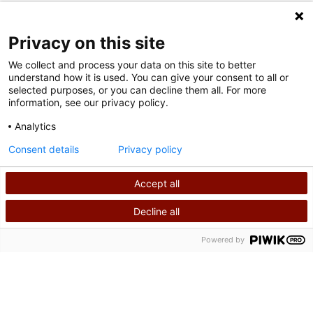
SÍGUENOS EN LAS REDES SOCIALES
Privacy on this site
We collect and process your data on this site to better
understand how it is used. You can give your consent to all or
selected purposes, or you can decline them all. For more
information, see our privacy policy.
Analytics
Condiciones de uso
Consent details
Privacy policy
política de privacidad
Accept all
©
2026
Derechos de autor de Shriners International
Decline all
BUSCAR
LLÁMANOS
Powered by