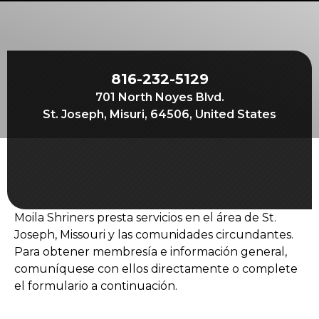
Comienza tu viaje
Define tu camino
Nuestra conexión con Freemasonry
816-232-5129
Experimenta la Hermandad
701 North Noyes Blvd.
Tu impacto
St. Joseph, Misuri, 64506, United States
Capítulos
Noticias y eventos
Centro de miembros
Moila Shriners presta servicios en el área de St.
Educación
Joseph, Missouri y las comunidades circundantes.
Programas SIEF
Para obtener membresía e información general,
comuníquese con ellos directamente o complete
Contáctenos
el formulario a continuación.