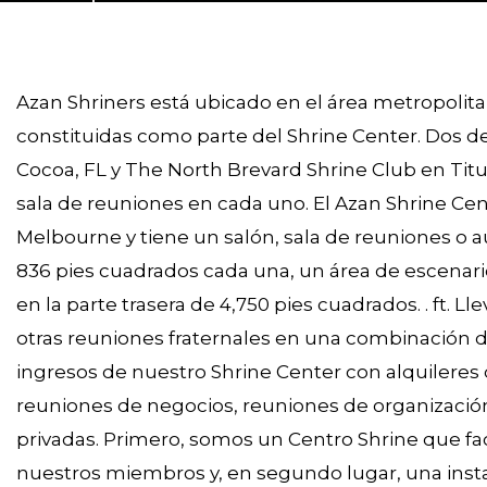
Melbourne, Florida,
32935-5335, United
States
Azan Shriners está ubicado en el área metropoli
constituidas como parte del Shrine Center. Dos de
Cocoa, FL y The North Brevard Shrine Club en Titu
sala de reuniones en cada uno. El Azan Shrine Cent
Melbourne y tiene un salón, sala de reuniones o au
836 pies cuadrados cada una, un área de escenari
en la parte trasera de 4,750 pies cuadrados. . ft.
otras reuniones fraternales en una combinación
ingresos de nuestro Shrine Center con alquileres 
reuniones de negocios, reuniones de organización
privadas. Primero, somos un Centro Shrine que facil
nuestros miembros y, en segundo lugar, una instal