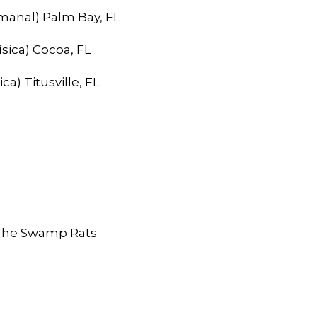
manal) Palm Bay, FL
ísica) Cocoa, FL
a) Titusville, FL
 The Swamp Rats