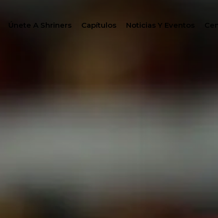
Únete A Shriners
Capítulos
Noticias Y Eventos
Cen
BUSC
FILANTROPÍA
CENTRO DE MIEMBRO
GO
WOMEN IMPACTING C