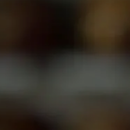
FAQs
Únete a Shriners
Comienza tu viaje
Define tu camino
Nuestra conexión con Freemasonry
Experimenta la Hermandad
Tu impacto
Capítulos
Noticias y eventos
Centro de miembros
Educación