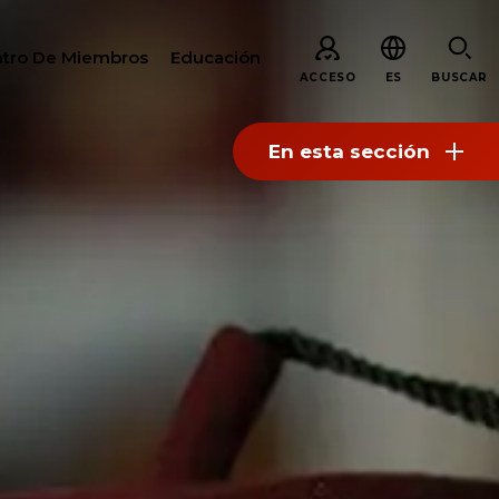
tro De Miembros
Educación
ACCESO
ES
BUSCAR
En esta sección
AR
S
ARE