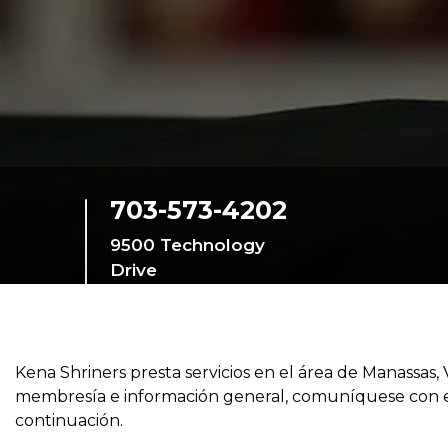
Programas SIEF
Contáctenos
703-573-4202
9500 Technology
Drive
Manassas, Virginia,
20110-4186, United
States
Kena Shriners presta servicios en el área de Manassas,
membresía e información general, comuníquese con el
continuación.