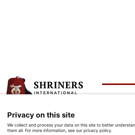
Sob
Privacy on this site
Sede corporativa
Quié
813-281-0300
We collect and process your data on this site to better understan
Cele
them all. For more information, see our privacy policy.
2900 N. Rocky Point Dr.