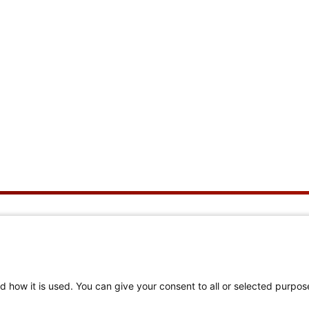
re nosotras
Enlaces útiles
nes somos
Inicio de sesión de
miembros
d how it is used. You can give your consent to all or selected purpos
brando 150 años