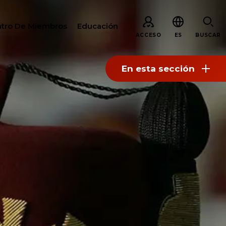
tro De Miembros
Educación
ACCESO
ES
BUSCAR
En esta sección
AR
S
ARE