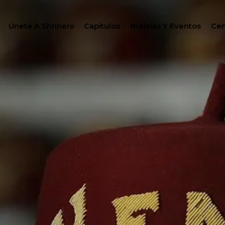
Únete A Shriners
Capítulos
Noticias Y Eventos
Cen
BUSC
FILANTROPÍA
CENTRO DE MIEMBRO
GO
WOMEN IMPACTING C