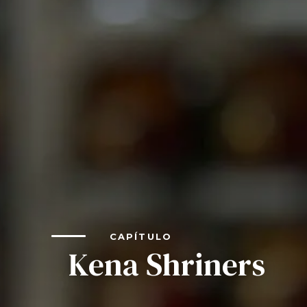
FAQs
Únete a Shriners
Comienza tu viaje
Define tu camino
Nuestra conexión con Freemasonry
Experimenta la Hermandad
Tu impacto
Capítulos
Noticias y eventos
CAPÍTULO
Kena Shriners
Centro de miembros
Educación