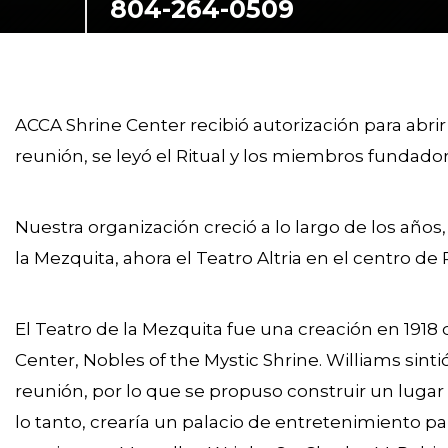
804-264-0509
1712 Bellevue Avenue
Richmond, Virginia,
23227, United States
ACCA Shrine Center recibió autorización para abrir
reunión, se leyó el Ritual y los miembros fundad
Nuestra organización creció a lo largo de los años
la Mezquita, ahora el Teatro Altria en el centro d
El Teatro de la Mezquita fue una creación en 1918
Center, Nobles of the Mystic Shrine. Williams sin
reunión, por lo que se propuso construir un lugar q
lo tanto, crearía un palacio de entretenimiento p