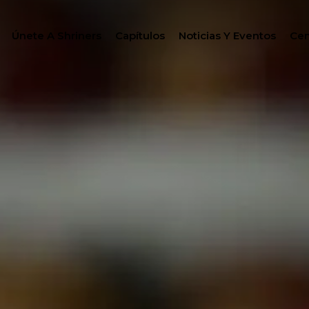
Únete A Shriners
Capítulos
Noticias Y Eventos
Cen
BUSC
FILANTROPÍA
CENTRO DE MIEMBRO
GO
WOMEN IMPACTING C