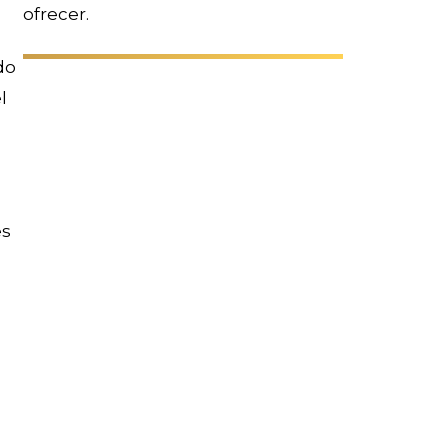
s
ofrecer.
do
l
es