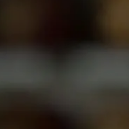
FAQs
Únete a Shriners
Comienza tu viaje
Define tu camino
Nuestra conexión con Freemasonry
Experimenta la Hermandad
Tu impacto
Capítulos
Noticias y eventos
Centro de miembros
Educación