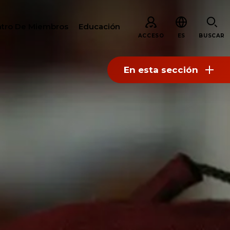
tro De Miembros
Educación
ACCESO
ES
BUSCAR
En esta sección
AR
S
ARE