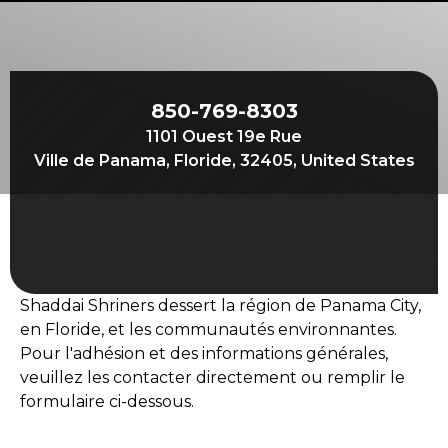
Commencez votre voyage
Définissez votre chemin
Notre lien avec Freemasonry
850-769-8303
Vivez la fraternité
1101 Ouest 19e Rue
Votre impact
Ville de Panama, Floride, 32405, United States
Chapitres
Nouvelles et événements
Centre des membres
Shaddai Shriners dessert la région de Panama City,
Éducation
en Floride, et les communautés environnantes.
SIEF Programmes
Pour l'adhésion et des informations générales,
veuillez les contacter directement ou remplir le
Contactez-nous
formulaire ci-dessous.