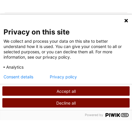
SUIVEZ-NOUS SUR LES MÉDIAS SOCIAUX
Privacy on this site
We collect and process your data on this site to better
understand how it is used. You can give your consent to all or
selected purposes, or you can decline them all. For more
information, see our privacy policy.
Analytics
Conditions d'utilisation
Consent details
Privacy policy
Politique de confidentialité
Accept all
©
2026
Shriners International
Decline all
RECHERCHER
APPELEZ-NOUS
Powered by