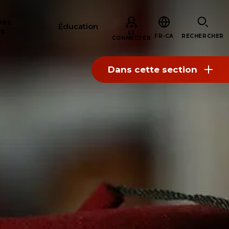
Des
Éducation
s
SE
FR-CA
RECHERCHER
CONNECTER
Dans cette section
ERCHER
S
ARE