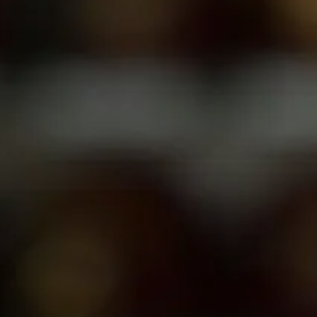
FAQs
Rejoindre
Commencez votre voyage
Définissez votre chemin
Notre lien avec Freemasonry
Vivez la fraternité
Votre impact
Chapitres
Nouvelles et événements
Centre des membres
Éducation