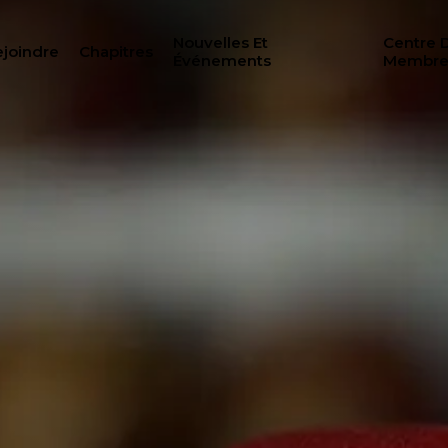
Nouvelles Et
Centre 
joindre
Chapitres
Événements
Membre
RECH
ILANTHROPIE
CENTRE DES MEMBRE
N
WOMEN IMPACTING C