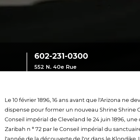
602-231-0300
552 N. 40e Rue
Phénix, Arizona,
85008-6442, United
States
Le 10 février 1896, 16 ans avant que l'Arizona ne
dispense pour former un nouveau Shrine Shrine Ce
Conseil impérial de Cleveland le 24 juin 1896, une
Zaribah n ° 72 par le Conseil impérial du sanctuai
l'année de la découverte de l'or dans le Klondike. L