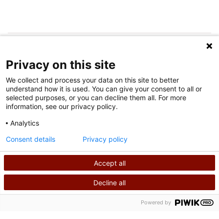
SUIVEZ-NOUS SUR LES MÉDIAS SOCIAUX
Privacy on this site
We collect and process your data on this site to better
understand how it is used. You can give your consent to all or
selected purposes, or you can decline them all. For more
information, see our privacy policy.
Analytics
Conditions d'utilisation
Consent details
Privacy policy
Politique de confidentialité
Accept all
©
2026
Shriners International
Decline all
RECHERCHER
APPELEZ-NOUS
Powered by