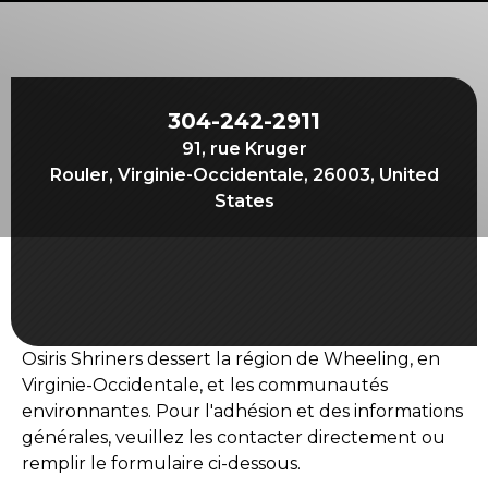
Commencez votre voyage
Définissez votre chemin
Notre lien avec Freemasonry
304-242-2911
Vivez la fraternité
91, rue Kruger
Votre impact
Rouler, Virginie-Occidentale, 26003, United
States
Chapitres
Nouvelles et événements
Centre des membres
Éducation
Osiris Shriners dessert la région de Wheeling, en
SIEF Programmes
Virginie-Occidentale, et les communautés
environnantes. Pour l'adhésion et des informations
Contactez-nous
générales, veuillez les contacter directement ou
remplir le formulaire ci-dessous.