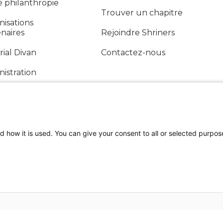
e philanthropie
Trouver un chapitre
isations
naires
Rejoindre Shriners
ial Divan
Contactez-nous
istration
ort annuel
d how it is used. You can give your consent to all or selected purpos
SUIVEZ-NOUS SUR LES MÉDIAS SOCIAUX
ilisation
Politique de confidentialité