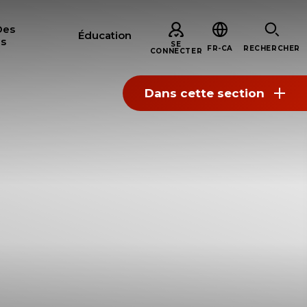
Des
Éducation
s
SE
FR-CA
RECHERCHER
CONNECTER
Dans cette section
ERCHER
S
ARE