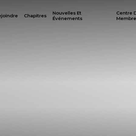
Nouvelles Et
Centre 
joindre
Chapitres
Événements
Membre
RECH
ILANTHROPIE
CENTRE DES MEMBRE
N
WOMEN IMPACTING C