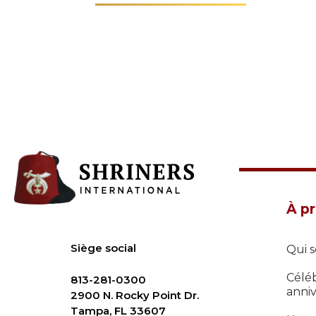
À p
Siège social
Qui 
Célé
813-281-0300
anniv
2900 N. Rocky Point Dr.
Tampa, FL 33607