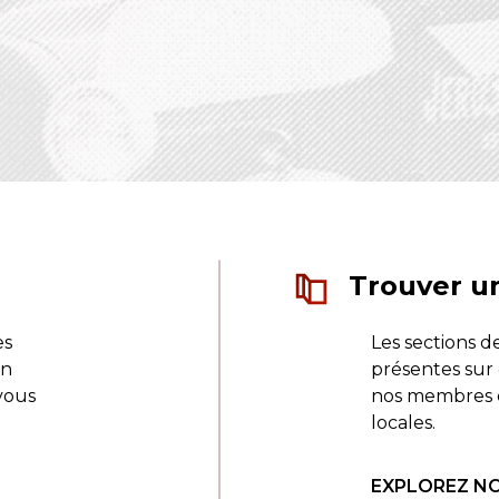
Trouver u
es
Les sections d
un
présentes sur
vous
nos membres 
locales.
EXPLOREZ NO