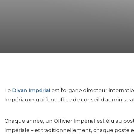
FAQs
Rejoindre
Commencez votre voyage
Définissez votre chemin
Notre lien avec Freemasonry
Vivez la fraternité
Votre impact
Chapitres
Le
Divan Impérial
est l'organe directeur internation
Impériaux » qui font office de conseil d'administra
Nouvelles et événements
Centre des membres
Chaque année, un Officier Impérial est élu au post
Éducation
Impériale – et traditionnellement, chaque poste 