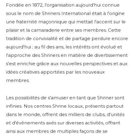
Commencez votre voyage
Fondée en 1872, l'organisation aujourd'hui connue
Définissez votre chemin
sous le nom de Shriners International était à l'origine
une fraternité maçonnique qui mettait l'accent sur le
Notre lien avec Freemasonry
plaisir et la camaraderie entre ses membres. Cette
Vivez la fraternité
tradition de convivialité et de partage perdure encore
Votre impact
aujourd'hui ; au fil des ans, les intérêts ont évolué et
l'approche des Shriners en matière de divertissement
Chapitres
s'est enrichie grâce aux nouvelles perspectives et aux
Nouvelles et événements
idées créatives apportées par les nouveaux
membres.
Centre des membres
Éducation
Les possibilités de s'amuser en tant que Shriner sont
SIEF Programmes
infinies. Nos centres Shrine locaux, présents partout
dans le monde, offrent des milliers de clubs, d'unités
Contactez-nous
et d'événements axés sur diverses activités, offrant
ainsi aux membres de multiples façons de se