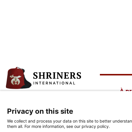
À p
Siège social
Qui 
Privacy on this site
Célé
813-281-0300
We collect and process your data on this site to better understan
anniv
them all. For more information, see our privacy policy.
2900 N. Rocky Point Dr.