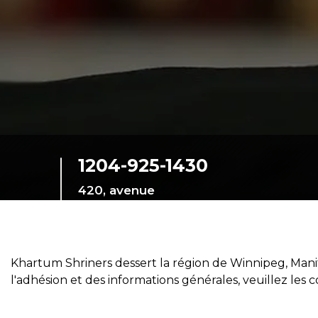
SIEF Programmes
Contactez-nous
1204-925-1430
420, avenue
Corydon.
Winnipeg, Manitoba,
R3L0N8, Canada
Khartum Shriners dessert la région de Winnipeg, Man
l'adhésion et des informations générales, veuillez les