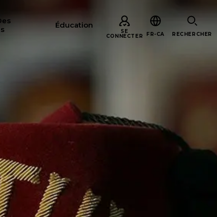
Des
Éducation
s
SE
FR-CA
RECHERCHER
CONNECTER
ERCHER
S
ARE