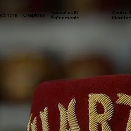
Nouvelles Et
Centre 
joindre
Chapitres
Événements
Membre
RECH
ILANTHROPIE
CENTRE DES MEMBRE
N
WOMEN IMPACTING C