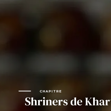
FAQs
Rejoindre
Commencez votre voyage
Définissez votre chemin
Notre lien avec Freemasonry
Vivez la fraternité
Votre impact
Chapitres
Nouvelles et événements
CHAPITRE
Centre des membres
Shriners de Kha
Éducation