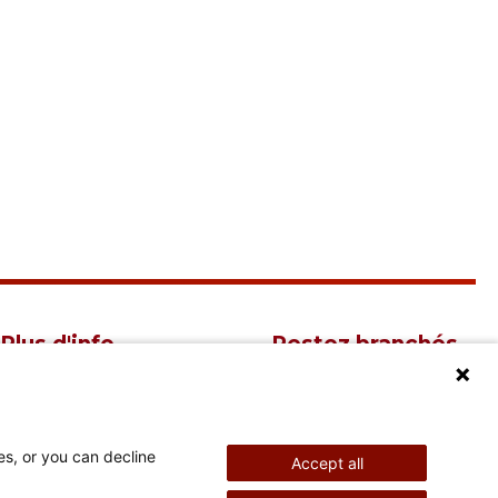
Plus d'info
Restez branchés
Éducation
Nouvelles et
événements
Imperial Session
es, or you can decline
Accept all
Shriners Children's
Conférence sur le