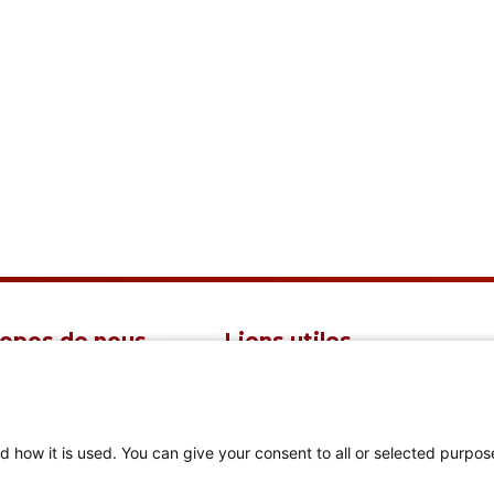
ropos de nous
Liens utiles
sommes-nous
Connexion aux
membres
bration du 150e
d how it is used. You can give your consent to all or selected purpos
ersaire
Aide à la navigation et
à l'espace membre