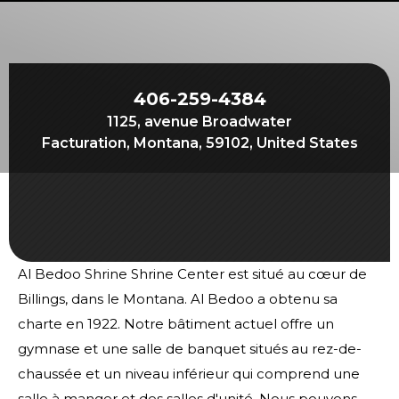
Commencez votre voyage
Définissez votre chemin
Notre lien avec Freemasonry
406-259-4384
Vivez la fraternité
1125, avenue Broadwater
Votre impact
Facturation, Montana, 59102, United States
Chapitres
Nouvelles et événements
Centre des membres
Al Bedoo Shrine Shrine Center est situé au cœur de
Éducation
Billings, dans le Montana. Al Bedoo a obtenu sa
SIEF Programmes
charte en 1922. Notre bâtiment actuel offre un
Contactez-nous
gymnase et une salle de banquet situés au rez-de-
chaussée et un niveau inférieur qui comprend une
salle à manger et des salles d'unité. Nous pouvons