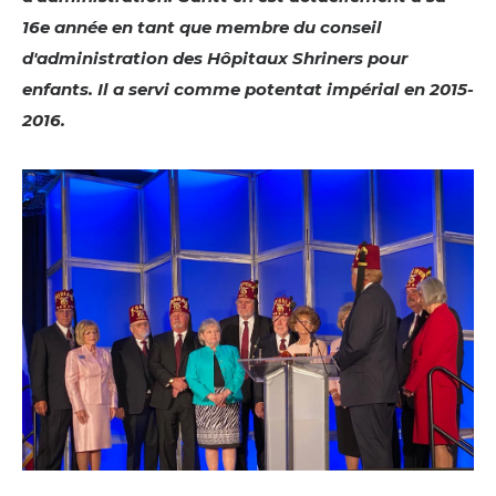
Commencez votre voyage
16e année en tant que membre du conseil
Définissez votre chemin
d'administration des Hôpitaux Shriners pour
Notre lien avec Freemasonry
enfants. Il a servi comme potentat impérial en 2015-
2016.
Vivez la fraternité
Votre impact
Chapitres
Nouvelles et événements
Centre des membres
Éducation
SIEF Programmes
Contactez-nous