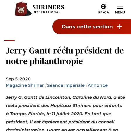
Passer au contenu principal
Passer à la navigation
Qui Sommes-nous
FR-CA
MENU
À propos des Shriners
Dans cette section
Mission et valeurs
Notre histoire
Jerry Gantt réélu président de
Plaisir et camaraderie
notre philanthropie
Notre philanthropie
Direction
Sep 5, 2020
Magazine Shriner
Séance impériale
Annonce
Organisations partenaires
Jerry G. Gantt de Lincolnton, Caroline du Nord, a été
Shriners Prochaine génération
réélu président des Hôpitaux Shriners pour enfants
FAQs
à Tampa, Floride, le 11 juillet 2020. En tant que
Rejoindre
président, il est également président du conseil
d'administration. Gantt en est actuellement à sa