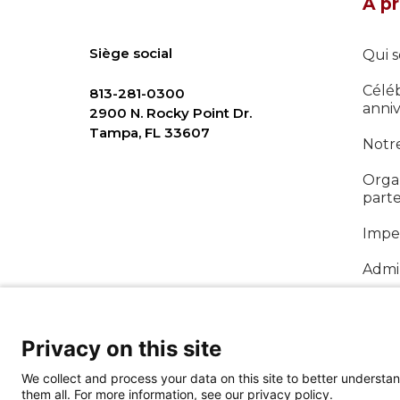
À p
Siège social
Qui 
Célé
813-281-0300
anniv
2900 N. Rocky Point Dr.
Tampa, FL 33607
Notr
Organ
parte
Imper
Admin
Rapp
Privacy on this site
We collect and process your data on this site to better understan
them all. For more information, see our privacy policy.