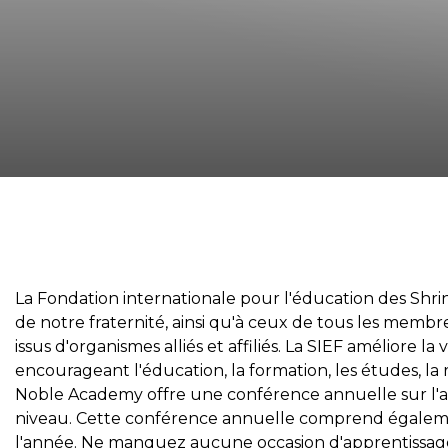
FAQs
Rejoindre
Commencez votre voyage
Définissez votre chemin
Notre lien avec Freemasonry
Vivez la fraternité
Votre impact
Chapitres
La Fondation internationale pour l'éducation des Shriner
de notre fraternité, ainsi qu'à ceux de tous les mem
Nouvelles et événements
issus d'organismes alliés et affiliés. La SIEF améliore l
encourageant l'éducation, la formation, les études, l
Centre des membres
Noble Academy offre une conférence annuelle sur l'ad
Éducation
niveau. Cette conférence annuelle comprend égaleme
l'année. Ne manquez aucune occasion d'apprentissage of