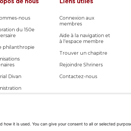
ropos de nous
Liens utiles
sommes-nous
Connexion aux
membres
bration du 150e
ersaire
Aide à la navigation et
à l'espace membre
e philanthropie
Trouver un chapitre
isations
naires
Rejoindre Shriners
ial Divan
Contactez-nous
istration
ort annuel
d how it is used. You can give your consent to all or selected purpos
SUIVEZ-NOUS SUR LES MÉDIAS SOCIAUX