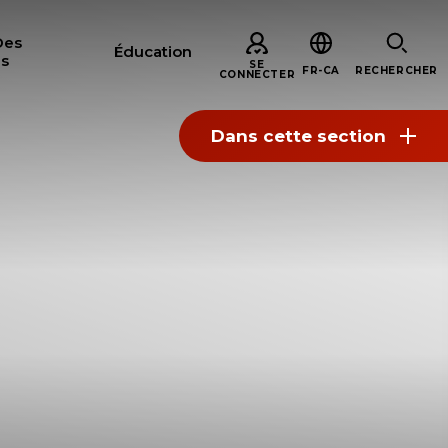
Des
Éducation
s
SE
FR-CA
RECHERCHER
CONNECTER
Dans cette section
ERCHER
S
ARE