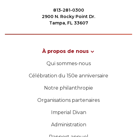
Commencez votre voyage
813-281-0300
Définissez votre chemin
2900 N. Rocky Point Dr.
Tampa, FL 33607
Notre lien avec Freemasonry
Vivez la fraternité
Votre impact
À propos de nous
RECHERCHER
Chapitres
Qui sommes-nous
Nouvelles et événements
Célébration du 150e anniversaire
Centre des membres
Notre philanthropie
NOTRE PHILANTHROPIE
Éducation
Organisations partenaires
SIEF Programmes
DIRECTION
Imperial Divan
Contactez-nous
Administration
CENTRE DES MEMBRES
Rapport annuel