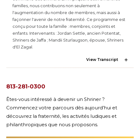
RECHERCHER
familles, nous contribuons non seulement à
l'augmentation du nombre de membres, mais aussi à
façonner l'avenir de notre fraternité. Ce programme est
conçu pour toute la famille : membres, conjoints et
enfants. Intervenants : Jordan Settle, ancien Potentat,
NOTRE PHILANTHROPIE
Shriners de Jaffa ; Mandii Sturlaugson, épouse, Shriners
d'El Zagal.
DIRECTION
View Transcript
CENTRE DES MEMBRES
813-281-0300
WOMEN IMPACTING CARE
Êtes-vous intéressé à devenir un Shriner ?
Commencez votre parcours dès aujourd’hui et
découvrez la fraternité, les activités ludiques et
philanthropiques que nous proposons.