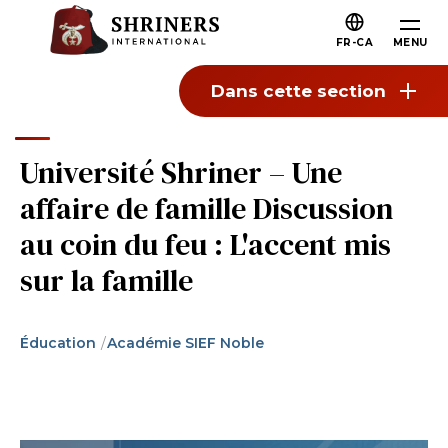
Passer au contenu principal
Passer à la navigation
Qui Sommes-nous
FR-CA
MENU
À propos des Shriners
Dans cette section
Mission et valeurs
Notre histoire
Université Shriner – Une
Plaisir et camaraderie
affaire de famille Discussion
Notre philanthropie
au coin du feu : L'accent mis
Direction
sur la famille
Organisations partenaires
Shriners Prochaine génération
Éducation
Académie SIEF Noble
FAQs
Rejoindre