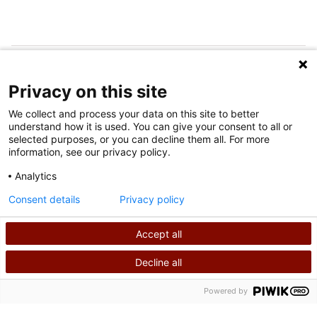
SUIVEZ-NOUS SUR LES MÉDIAS SOCIAUX
Privacy on this site
We collect and process your data on this site to better
understand how it is used. You can give your consent to all or
selected purposes, or you can decline them all. For more
information, see our privacy policy.
Analytics
Conditions d'utilisation
Consent details
Privacy policy
Politique de confidentialité
Accept all
©
2026
Shriners International
Decline all
RECHERCHER
APPELEZ-NOUS
Powered by