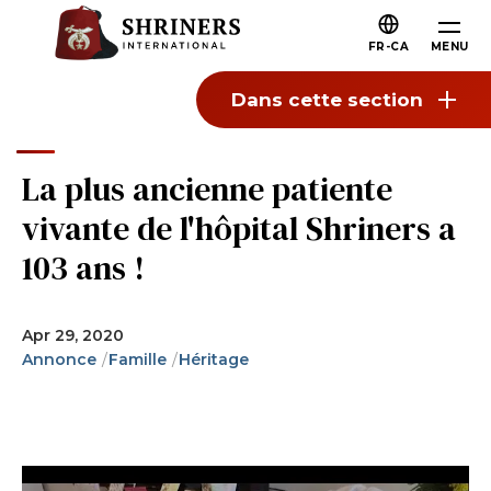
Passer au contenu principal
Passer à la navigation
Qui Sommes-nous
FR-CA
MENU
À propos des Shriners
Dans cette section
Mission et valeurs
Notre histoire
La plus ancienne patiente
Plaisir et camaraderie
vivante de l'hôpital Shriners a
Notre philanthropie
103 ans !
Direction
Organisations partenaires
Apr 29, 2020
Annonce
Famille
Héritage
Shriners Prochaine génération
FAQs
Rejoindre