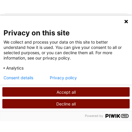
SUIVEZ-NOUS SUR LES MÉDIAS SOCIAUX
Privacy on this site
We collect and process your data on this site to better
understand how it is used. You can give your consent to all or
selected purposes, or you can decline them all. For more
information, see our privacy policy.
Analytics
Conditions d'utilisation
Consent details
Privacy policy
Politique de confidentialité
Accept all
©
2026
Shriners International
Decline all
RECHERCHER
APPELEZ-NOUS
Powered by