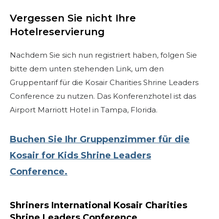
Beginnen Sie Ihre Reise
Vergessen Sie nicht Ihre
Definieren Sie Ihren Weg
Hotelreservierung
Unsere Verbindung mit Freemasonry
Nachdem Sie sich nun registriert haben, folgen Sie
Erlebe die Bruderschaft
bitte dem unten stehenden Link, um den
Ihre Wirkung
Gruppentarif für die Kosair Charities Shrine Leaders
Kapitel
Conference zu nutzen. Das Konferenzhotel ist das
Airport Marriott Hotel in Tampa, Florida.
Nachrichten und Veranstaltungen
Mitgliederzentrum
Buchen Sie Ihr Gruppenzimmer für die
Ausbildung
Kosair for Kids Shrine Leaders
SIEF Programme
Conference.
Kontaktieren Sie uns
Shriners International Kosair Charities
Shrine Leaders Conference