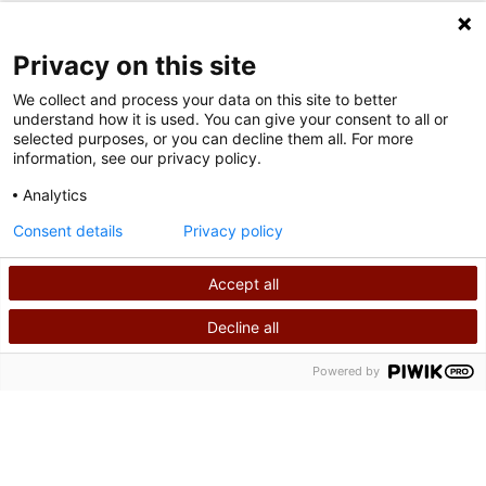
FOLGEN SIE UNS IN DEN SOZIALEN MEDIEN
Privacy on this site
We collect and process your data on this site to better
understand how it is used. You can give your consent to all or
selected purposes, or you can decline them all. For more
information, see our privacy policy.
Analytics
Nutzungsbedingungen
Consent details
Privacy policy
Datenschutzrichtlinie
Accept all
©
2026
Shriners International Copyright
Decline all
SUCHEN
RUFEN SIE UNS AN
Powered by