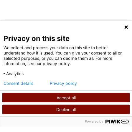
FOLGEN SIE UNS IN DEN SOZIALEN MEDIEN
Privacy on this site
We collect and process your data on this site to better
understand how it is used. You can give your consent to all or
selected purposes, or you can decline them all. For more
information, see our privacy policy.
Analytics
Nutzungsbedingungen
Consent details
Privacy policy
Datenschutzrichtlinie
Accept all
©
2026
Shriners International Copyright
Decline all
SUCHEN
RUFEN SIE UNS AN
Powered by