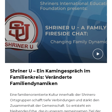
Beginnen Sie Ihre Reise
Definieren Sie Ihren Weg
Unsere Verbindung mit Freemasonry
Erlebe die Bruderschaft
Ihre Wirkung
Kapitel
Nachrichten und Veranstaltungen
Mitgliederzentrum
Shriner U – Ein Kamingespräch im
Familienkreis: Veränderte
Ausbildung
Familiendynamiken
SIEF Programme
Eine familienorientierte Kultur innerhalb der Shriners-
Kontaktieren Sie uns
Ortsgruppen schafft tiefe Verbindungen und stärkt den
Zusammenhalt der Gemeinschaft. So entsteht ein
bleibendes Erbe, das in unserem gemeinsamen Ziel der