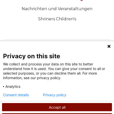
Nachrichten und Veranstaltungen
Shriners Children's
FOLGEN SIE UNS IN DEN SOZIALEN MEDIEN
Privacy on this site
We collect and process your data on this site to better
understand how it is used. You can give your consent to all or
selected purposes, or you can decline them all. For more
information, see our privacy policy.
Analytics
Nutzungsbedingungen
Consent details
Privacy policy
Datenschutzrichtlinie
Accept all
©
2026
Shriners International Copyright