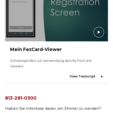
Beginnen Sie Ihre Reise
Definieren Sie Ihren Weg
Unsere Verbindung mit Freemasonry
Erlebe die Bruderschaft
Ihre Wirkung
Mein FezCard-Viewer
Kapitel
Nachrichten und Veranstaltungen
Schulungsvideo zur Verwendung des My FezCard
Viewers.
Mitgliederzentrum
View Transcript
Ausbildung
SIEF Programme
SUCHEN
Kontaktieren Sie uns
813-281-0300
Haben Sie Interesse daran, ein Shriner zu werden?