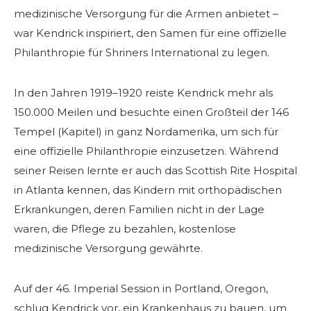
medizinische Versorgung für die Armen anbietet –
war Kendrick inspiriert, den Samen für eine offizielle
Philanthropie für Shriners International zu legen.
In den Jahren 1919–1920 reiste Kendrick mehr als
150.000 Meilen und besuchte einen Großteil der 146
Tempel (Kapitel) in ganz Nordamerika, um sich für
eine offizielle Philanthropie einzusetzen. Während
seiner Reisen lernte er auch das Scottish Rite Hospital
in Atlanta kennen, das Kindern mit orthopädischen
SUCHEN
Erkrankungen, deren Familien nicht in der Lage
waren, die Pflege zu bezahlen, kostenlose
medizinische Versorgung gewährte.
UNSERE PHILANTHROPIE
Auf der 46. Imperial Session in Portland, Oregon,
schlug Kendrick vor, ein Krankenhaus zu bauen, um