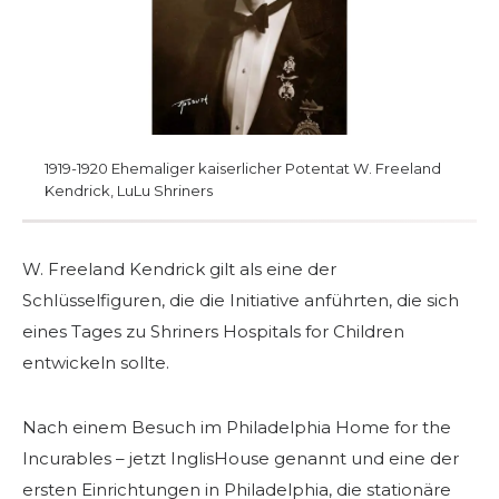
Beginnen Sie Ihre Reise
Definieren Sie Ihren Weg
Unsere Verbindung mit Freemasonry
Erlebe die Bruderschaft
1919-1920 Ehemaliger kaiserlicher Potentat W. Freeland
Ihre Wirkung
Kendrick, LuLu Shriners
Kapitel
Nachrichten und Veranstaltungen
W. Freeland Kendrick gilt als eine der
Schlüsselfiguren, die die Initiative anführten, die sich
Mitgliederzentrum
eines Tages zu Shriners Hospitals for Children
Ausbildung
entwickeln sollte.
SIEF Programme
Nach einem Besuch im Philadelphia Home for the
Kontaktieren Sie uns
Incurables – jetzt InglisHouse genannt und eine der
ersten Einrichtungen in Philadelphia, die stationäre