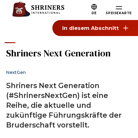
Zum Hauptinhalt springen
Zur Navigation springen
Wer wir sind
DE
SPEISEKARTE
Über die Shriners
In diesem Abschnitt
Mission und Werte
Unsere Geschichte
Shriners Next Generation
Spaß und Gemeinschaft
Unsere Philanthropie
NextGen
Führung
Shriners Next Generation
Partnerorganisationen
(#ShrinersNextGen) ist eine
Shriners Nächste Generation
Reihe, die aktuelle und
zukünftige Führungskräfte der
FAQs
Bruderschaft vorstellt.
Verbinden