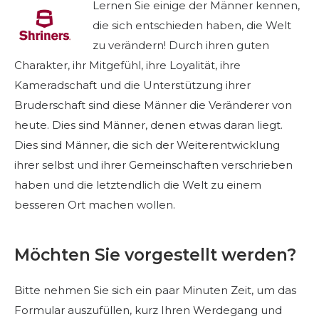
Beginnen Sie Ihre Reise
Lernen Sie einige der Männer kennen,
die sich entschieden haben, die Welt
Definieren Sie Ihren Weg
zu verändern! Durch ihren guten
Unsere Verbindung mit Freemasonry
Charakter, ihr Mitgefühl, ihre Loyalität, ihre
Erlebe die Bruderschaft
Kameradschaft und die Unterstützung ihrer
Bruderschaft sind diese Männer die Veränderer von
Ihre Wirkung
heute. Dies sind Männer, denen etwas daran liegt.
Kapitel
Dies sind Männer, die sich der Weiterentwicklung
ihrer selbst und ihrer Gemeinschaften verschrieben
Nachrichten und Veranstaltungen
haben und die letztendlich die Welt zu einem
Mitgliederzentrum
besseren Ort machen wollen.
Ausbildung
SIEF Programme
Möchten Sie vorgestellt werden?
Kontaktieren Sie uns
Bitte nehmen Sie sich ein paar Minuten Zeit, um das
Formular auszufüllen, kurz Ihren Werdegang und