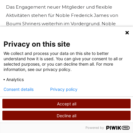
Das Engagement neuer Mitglieder und flexible
Aktivitäten stehen für Noble Frederick James von
Boumi Shriners weiterhin im Vordergrund. Noble
James ist Kellermeister des Brewers Club des Shrine
Center, Vizepräsident der Sportsman's Clubs und
Privacy on this site
ernannter Beamter seiner Freimaurerloge. Noble
We collect and process your data on this site to better
James arbeitet unermüdlich daran, seine
understand how it is used. You can give your consent to all or
selected purposes, or you can decline them all. For more
Freimaurerkollegen zu engagieren und lädt sie zu
information, see our privacy policy.
Vereins- und Einheitsveranstaltungen ein.
Analytics
Einladungen zu
Consent details
Privacy policy
Studentenverbindungsveranstaltungen und
laufenden gemeinnützigen Diensten haben sich bei
Accept all
Boumi als erfolgreich für die Rekrutierung und das
Engagement neuer Mitglieder erwiesen.
Decline all
SUCHEN
RUFEN SIE UNS AN
Powered by