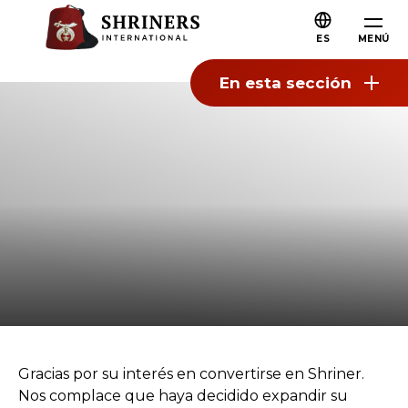
Saltar al contenido principal
Saltar a la navegación
Quiénes somos
ES
MENÚ
Acerca de Shriners
En esta sección
Misión y valores
Nuestra historia
Diversión y compañerismo
Nuestra filantropía
Liderazgo
Organizaciones asociadas
Próxima generación Shriners
FAQs
Gracias por su interés en convertirse en Shriner.
Únete a Shriners
Nos complace que haya decidido expandir su