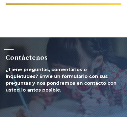
BUSCAR
Contáctenos
NUESTRA FILANTROPÍA
¿Tiene preguntas, comentarios o
inquietudes? Envíe un formulario con sus
preguntas y nos pondremos en contacto con
LIDERAZGO
usted lo antes posible.
CENTRO DE MIEMBROS
WOMEN IMPACTING CARE