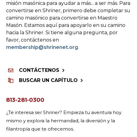
Comienza tu viaje
misión masónica para ayudar a más... a ser más. Para
convertirse en Shriner, primero debe completar su
Define tu camino
camino masónico para convertirse en Maestro
Nuestra conexión con Freemasonry
Masón. Estamos aquí para apoyarlo en su camino
hacia la Shriner. Si tiene alguna pregunta, por
Experimenta la Hermandad
favor, contáctenos en
membership@shrinenet.org
.
Tu impacto
Capítulos
CONTÁCTENOS
Noticias y eventos
BUSCAR UN CAPÍTULO
Centro de miembros
Educación
813-281-0300
Programas SIEF
¿Te interesa ser Shriner? Empieza tu aventura hoy
Contáctenos
mismo y explora la hermandad, la diversión y la
filantropía que te ofrecemos.