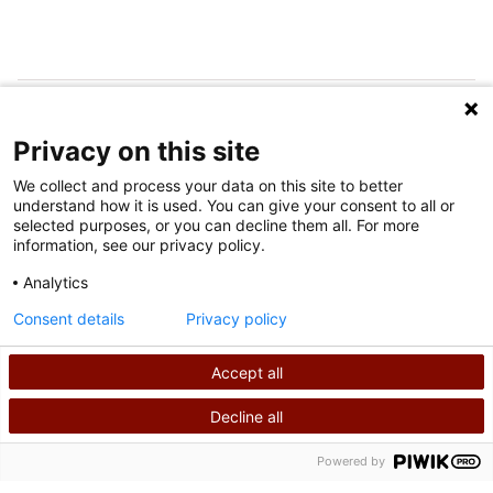
SÍGUENOS EN LAS REDES SOCIALES
Privacy on this site
We collect and process your data on this site to better
understand how it is used. You can give your consent to all or
selected purposes, or you can decline them all. For more
information, see our privacy policy.
Analytics
Condiciones de uso
Consent details
Privacy policy
política de privacidad
Accept all
©
2026
Derechos de autor de Shriners International
Decline all
BUSCAR
LLÁMANOS
Powered by