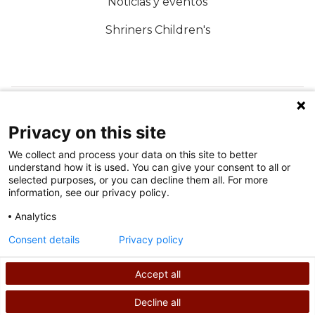
Noticias y eventos
Shriners Children's
SÍGUENOS EN LAS REDES SOCIALES
Privacy on this site
We collect and process your data on this site to better
understand how it is used. You can give your consent to all or
selected purposes, or you can decline them all. For more
information, see our privacy policy.
Analytics
Condiciones de uso
Consent details
Privacy policy
política de privacidad
Accept all
©
2026
Derechos de autor de Shriners International
Decline all