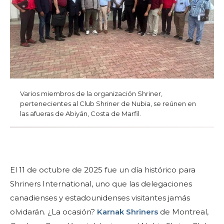
Comienza tu viaje
Define tu camino
Nuestra conexión con Freemasonry
Experimenta la Hermandad
Tu impacto
Varios miembros de la organización Shriner,
Capítulos
pertenecientes al Club Shriner de Nubia, se reúnen en
las afueras de Abiyán, Costa de Marfil.
Noticias y eventos
Centro de miembros
Educación
El 11 de octubre de 2025 fue un día histórico para
Programas SIEF
Shriners International, uno que las delegaciones
Contáctenos
canadienses y estadounidenses visitantes jamás
olvidarán. ¿La ocasión?
Karnak Shriners
de Montreal,