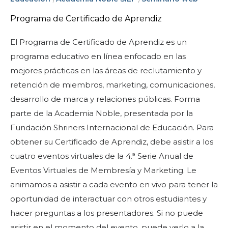
Comienza tu viaje
Programa de Certificado de Aprendiz
Define tu camino
Nuestra conexión con Freemasonry
El Programa de Certificado de Aprendiz es un
programa educativo en línea enfocado en las
Experimenta la Hermandad
mejores prácticas en las áreas de reclutamiento y
Tu impacto
retención de miembros, marketing, comunicaciones,
desarrollo de marca y relaciones públicas. Forma
Capítulos
parte de la Academia Noble, presentada por la
Noticias y eventos
Fundación Shriners Internacional de Educación. Para
Centro de miembros
obtener su Certificado de Aprendiz, debe asistir a los
cuatro eventos virtuales de la 4.ª Serie Anual de
Educación
Eventos Virtuales de Membresía y Marketing. Le
Programas SIEF
animamos a asistir a cada evento en vivo para tener la
Contáctenos
oportunidad de interactuar con otros estudiantes y
hacer preguntas a los presentadores. Si no puede
asistir en el momento del evento, puede verlo a la