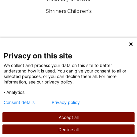
Shriners Children's
SÍGUENOS EN LAS REDES SOCIALES
Privacy on this site
We collect and process your data on this site to better
understand how it is used. You can give your consent to all or
selected purposes, or you can decline them all. For more
information, see our privacy policy.
Analytics
Condiciones de uso
Consent details
Privacy policy
política de privacidad
Accept all
©
2026
Derechos de autor de Shriners International
Decline all